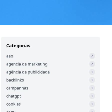
Categorias
aeo
2
agencia de marketing
2
agência de publicidade
1
backlinks
1
campanhas
1
chatgpt
1
cookies
1
1