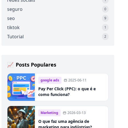
redes sociais
seguro
0
seo
9
tiktok
1
Tutorial
2
📈
Posts Populares
google ads
2025-06-11
Pay Per Click (PPC): o que é e
como funciona?
Marketing
2026-03-13
O que faz uma agência de
marketing para indústrias?