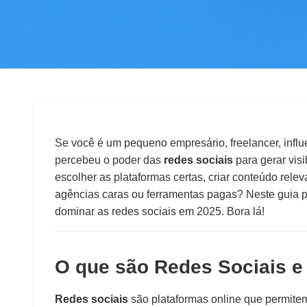
◀
Voltar para o blog
Redes Sociais par
Se você é um pequeno empresário, freelancer, influ
percebeu o poder das
redes sociais
para gerar vis
Guia Completo pa
escolher as plataformas certas, criar conteúdo rele
Engajamento em 
agências caras ou ferramentas pagas? Neste guia pr
dominar as redes sociais em 2025. Bora lá!
Admin
📅
2025-10-03
⏰
5 min
O que são Redes Sociais e
Redes sociais
são plataformas online que permitem