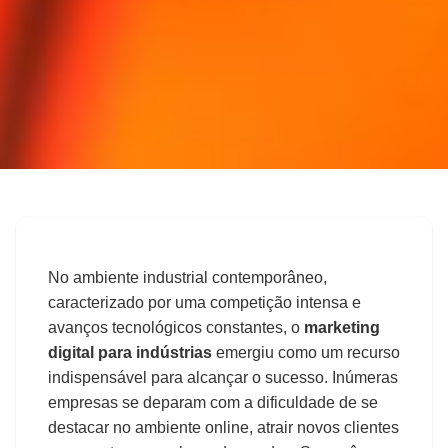
◀
Voltar para o blog
Marketing
Marketing digital para
No ambiente industrial contemporâneo,
indústrias
caracterizado por uma competição intensa e
avanços tecnológicos constantes, o
marketing
digital para indústrias
emergiu como um recurso
Admin
📅
2026-03-13
⏰
5 min
indispensável para alcançar o sucesso. Inúmeras
empresas se deparam com a dificuldade de se
destacar no ambiente online, atrair novos clientes