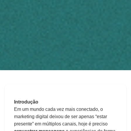
◀
Voltar para o blog
marketing digital
Marketing Digital
Introdução
Omnicanal: Como Integrar
Em um mundo cada vez mais conectado, o
marketing digital deixou de ser apenas “estar
Canais para Multiplicar
presente” em múltiplos canais, hoje é preciso