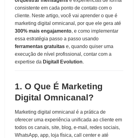
Vendas
orquestrar mensagens
e experiências de forma
consistente em cada ponto de contato com o
Admin
cliente. Neste artigo, você vai aprender o que é
📅
2025-06-17
⏰
5 min
marketing digital omnicanal, por que ele gera até
300% mais engajamento
, e como implementar
essa estratégia passo a passo usando
ferramentas gratuitas
e, quando quiser uma
execução de nível profissional, contar com a
expertise da
Digitall Evolution
.
1. O Que É Marketing
Digital Omnicanal?
Marketing digital omnicanal é a prática de
oferecer uma experiência unificada ao cliente em
todos os canais, site, blog, e-mail, redes sociais,
WhatsApp, app, loja física, call center e até