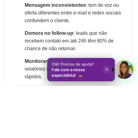
Mensagem inconsistentes
: tom de voz ou
oferta diferentes entre e-mail e redes sociais
confundem o cliente.
Demora no follow-up
: leads que não
recebem contato em até 24h têm 80% de
chance de não retornar.
Monitoramento insuficiente
: não revisar
relatórios semanalmente impede ajustes
rápidos.
Conclusão
O
marketing digital omnicanal
é a evolução
natural para quem busca
escalar vendas
e
encantar clientes
em cada ponto de contato.