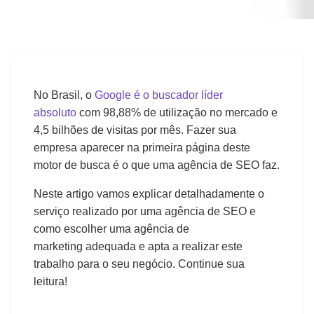
◀
Voltar para o blog
Marketing
Entenda o que uma
No Brasil, o
Google é o buscador líder
agência de SEO faz
absoluto
com 98,88% de utilização no mercado e
4,5 bilhões de visitas por mês. Fazer sua
empresa aparecer na primeira página deste
Admin
📅
2026-03-13
⏰
5 min
motor de busca é o que uma agência de SEO faz.
Neste artigo vamos explicar detalhadamente o
serviço realizado por uma agência de SEO e
como escolher uma agência de
marketing adequada e apta a realizar este
trabalho para o seu negócio. Continue sua
leitura!